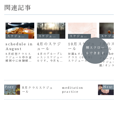
関連記事
スケジュール
スケジュール
スケジュール
スケジュール
schedule in
4月のスケジ
10月スケジュ
7月のス
横スクロー
August
ュール
ール
ュール
【sched
ルできます
8月瞑想クラスス
４月のグループレ
対面&オンライン
ケジュール◎お盆
ッスンスケジュー
クラス（６０分）
in July
グループレ
期間中に体験期間
ルです。今月も皆
スケジュール
スケジュー
を設けております
さんとのヨガの時
meditation
面/オンラ
が、 現在ご受講
間を楽しみにして
practice
瞑想クラス 
いただいている方
おります。ご予約
scheduleご予約
ュール
も、 もちろん参
→よりご予約&お
&お問い合わせは
【meditat
加できます☆対面
問い合わせ受け付
こちらから承りま
practice 
&オンラインクラ
けております✉
す☆↓お問い合わせ
July】
ススケジュール●
ページ
8月クラススケジュ
meditation
スケジュールの赤
丸○の部分は、
ール
practice
プライベートレッ
スン
（1,600Yen）可
能日で...