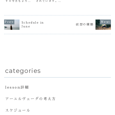
す☆今月もよろし
されています。閲
practice
す。この練
くお願いいたしま
覧するには以下に
scheduleご予約
は、何か悩
す。※zoom ID
パスワードを入力
&お問い合わせは
ったときや
などの変更はあり
してください。 パ
こちらから承りま
スを感じた
ませんので、今ま
スワード:
す☆↓お問い合わせ
い出しても
で通り入室してく
ページ
ら…。と思
ださい★
Schedule in
てみました
瞑想の種類
June
はプロセス
ことを知る
語で、「諸
常」をやっ
覚え...
categories
lesson詳細
アーユルヴェーダの考え方
スケジュール