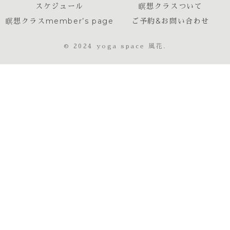
スケジュール
瞑想クラスついて
瞑想クラスmember’s page
ご予約&お問い合わせ
© 2024 yoga space 風花.