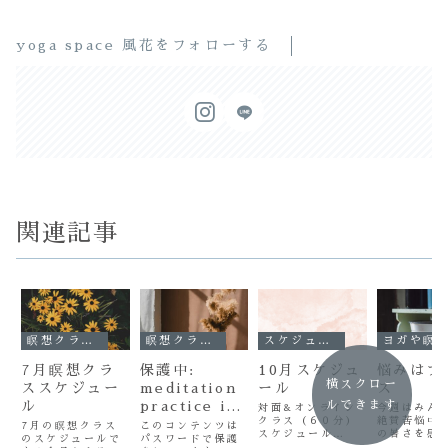
yoga space 風花をフォローする
関連記事
瞑想クラスmember's page
瞑想クラス/今月のZoomID&アーカイブ動画
スケジュール
ヨガや瞑想についての読み物
7月瞑想クラ
保護中:
10月スケジュ
悩みはプ
横スクロー
ススケジュー
meditation
ール
ス
ル
practice in
ルできます
対面&オンライン
今週はみん
クラス（６０分）
絶賛苦悩中
May
7月の瞑想クラス
このコンテンツは
スケジュール
の暑さを感
のスケジュールで
パスワードで保護
meditation
想を練習し