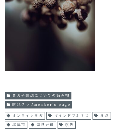
ヨガや瞑想についての読み物
瞑想クラスmember's page
オンラインヨガ
マインドフルネス
ヨガ
塩尻市
奈良井宿
瞑想