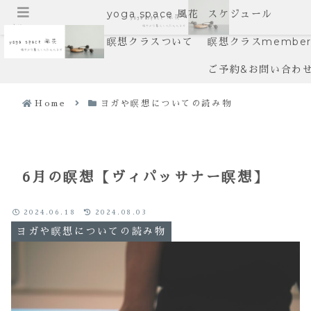
yoga space 風花
スケジュール
メニュー
瞑想クラスついて
瞑想クラスmember’
ご予約&お問い合わ
Home
ヨガや瞑想についての読み物
6月の瞑想【ヴィパッサナー瞑想】
2024.06.18
2024.08.03
ヨガや瞑想についての読み物